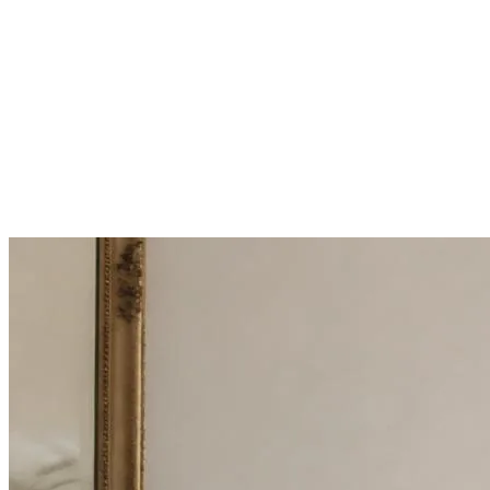
Mon appartement est-il assuré ?
Puis-je récupérer mon logement si j’en ai besoin ?
Comment savoir si mon appartement est éligible ?
→