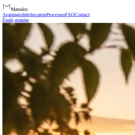
Matsaloc
Avantages
Interlocuteur
Processus
FAQ
Contact
Étude gratuite