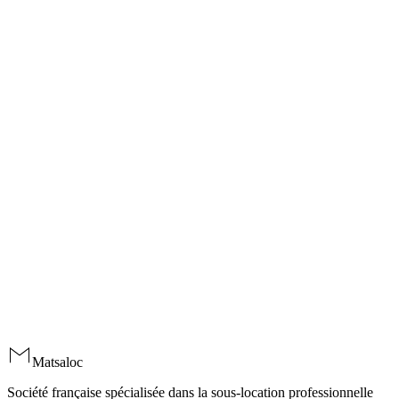
Étude gratuite & sans engagement
Obtenez votre
estimation gratuite
.
Échange confidentiel sous 24 h, étude personnalisée chiffrée sous 48
h. Aucun engagement avant signature.
Téléphone
06 33 31 67 60
E-mail
salinesimathieu@gmail.com
100 % confidentiel · Sans engagement · Réponse sous 24 h
Nom et prénom
*
Téléphone
*
E-mail
*
Ville du bien
*
Type de bien
Message
Obtenir mon estimation gratuite
→
Matsaloc
Société française spécialisée dans la sous-location professionnelle